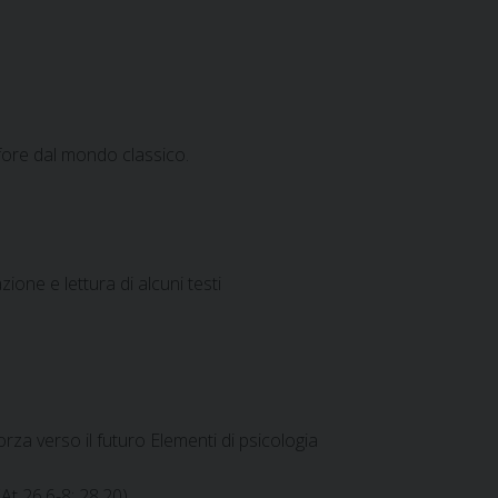
fore dal mondo classico.
ione e lettura di alcuni testi
rza verso il futuro Elementi di psicologia
At 26,6-8; 28,20)