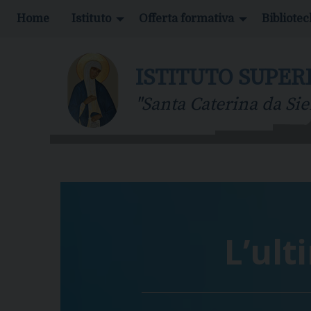
S
Home
Istituto
Offerta formativa
Bibliote
k
i
p
ISTITUTO SUPER
t
o
"Santa Caterina da Sie
c
o
n
t
e
n
t
L’ult