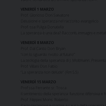
VENERDÌ 1 MARZO
Prof. Glorioso Don Salvatore
Delusione e speranza nel racconto evangelico
Prof. ssa Puliga Donatella
La speranza è una dea? Racconti, immagini e meta
VENERDÌ 8 MARZO
Prof. Dal Canto Don Bryan
“con lo sguardo rivolto al futuro”:
La teologia della speranza di J. Moltmann. Presentaz
Prof. Villani Don Fabio
“La speranza non delude” (Rm 5,5)
VENERDÌ 15 MARZO
Prof.ssa Ferrante sr. Tosca
Il sentimento della speranza: funzione difensiva e fo
Prof. Filippini Mons. Roberto
Paolo testimone e martire a causa della speranza (