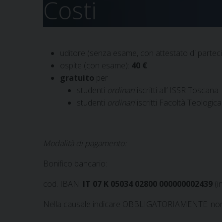
Costi
uditore (senza esame, con attestato di partec
ospite (con esame):
40 €
gratuito
per
studenti
ordinari
iscritti all’ ISSR Toscana
studenti
ordinari
iscritti Facoltà Teologica 
Modalità di pagamento:
Bonifico bancario:
cod. IBAN:
IT 07 K 05034 02800 000000002439
(i
Nella causale indicare OBBLIGATORIAMENTE: no