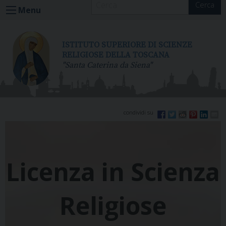
Cerca
S
Menu
k
i
p
ISTITUTO SUPERIORE DI SCIENZE
t
RELIGIOSE DELLA TOSCANA
"Santa Caterina da Siena"
o
c
o
n
t
e
n
t
Licenza in Scienza
Religiose