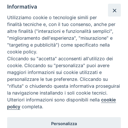
Prof.
Carlo Leonardi
(rappresentante dei docenti, polo di Arezzo)
Informativa
Prof.
Fabrizio Mandreoli
(rappresentante docenti, sede di
Utilizziamo cookie o tecnologie simili per
Firenze)
finalità tecniche e, con il tuo consenso, anche per
Prof.ssa
Giuliana Migliorini
(rappresentante dei docenti, polo di
altre finalità ("interazioni e funzionalità semplici",
Siena)
"miglioramento dell'esperienza", "misurazione" e
"targeting e pubblicità") come specificato nella
Prof.ssa
Serena Noceti
(docente stabile)
cookie policy.
Sig.ra
Federica Scirè
(rappresentante degli studenti, sede di
Cliccando su "accetta" acconsenti all'utilizzo dei
Firenze)
cookie. Cliccando su "personalizza" puoi avere
maggiori informazioni sui cookie utilizzati e
Prof.
Stefano Sodi
(rappresentate dei docenti, polo di Pisa)
personalizzare le tue preferenze. Cliccando su
"rifiuta" o chiudendo questa informativa proseguirai
Prof.ssa
Nadia Toschi
Vespasiani
(vicedirettrice della sede di
Firenze)
la navigazione installando i soli cookie tecnici.
Ulteriori informazioni sono disponibili nella
cookie
policy
completa.
Personalizza