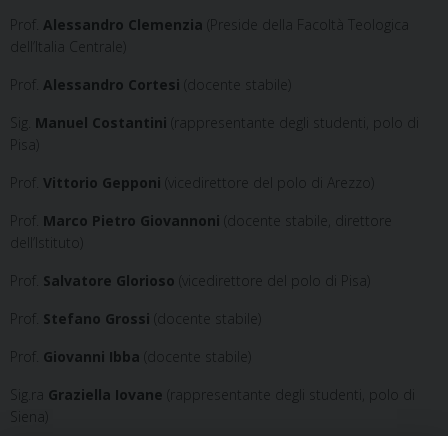
Prof.
Alessandro Clemenzia
(Preside della Facoltà Teologica
dell’Italia Centrale)
Prof.
Alessandro Cortesi
(docente stabile)
Sig.
Manuel Costantini
(rappresentante degli studenti, polo di
Pisa)
Prof.
Vittorio Gepponi
(vicedirettore del polo di Arezzo)
Prof.
Marco Pietro Giovannoni
(docente stabile, direttore
dell’Istituto)
Prof.
Salvatore Glorioso
(vicedirettore del polo di Pisa)
Prof.
Stefano Grossi
(docente stabile)
Prof.
Giovanni Ibba
(docente stabile)
Sig.ra
Graziella Iovane
(rappresentante degli studenti, polo di
Siena)