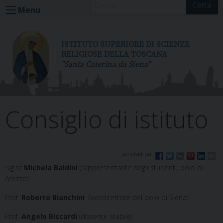
Cerca
S
Menu
k
i
p
ISTITUTO SUPERIORE DI SCIENZE
t
RELIGIOSE DELLA TOSCANA
"Santa Caterina da Siena"
o
c
o
n
Consiglio di istituto
t
e
n
t
Sig.ra
Michela Baldini
(rappresentante degli studenti, polo di
Arezzo)
Prof.
Roberto Bianchini
(vicedirettore del polo di Siena)
Prof.
Angelo Biscardi
(docente stabile)