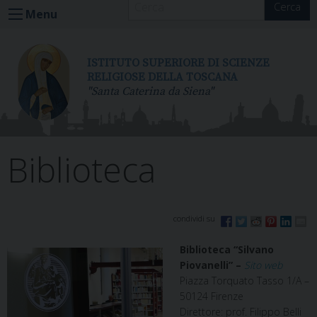
Cerca
S
Menu
k
i
p
ISTITUTO SUPERIORE DI SCIENZE
t
RELIGIOSE DELLA TOSCANA
"Santa Caterina da Siena"
o
c
o
n
Biblioteca
t
e
n
t
Biblioteca “Silvano
Piovanelli” –
Sito web
Piazza Torquato Tasso 1/A –
50124 Firenze
Direttore: prof. Filippo Belli