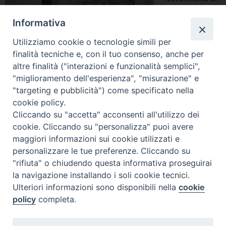
Pisa
Informativa
Via San Zeno, 2
Utilizziamo cookie o tecnologie simili per
56127 Pisa
finalità tecniche e, con il tuo consenso, anche per
altre finalità ("interazioni e funzionalità semplici",
Direttore: don
"miglioramento dell'esperienza", "misurazione" e
Francesco Bachi
"targeting e pubblicità") come specificato nella
Catalogo pisano
cookie policy.
Cliccando su "accetta" acconsenti all'utilizzo dei
Catalogo Nazionale CEI
cookie. Cliccando su "personalizza" puoi avere
maggiori informazioni sui cookie utilizzati e
personalizzare le tue preferenze. Cliccando su
Biblioteca diocesana “Alessandro VII”
"rifiuta" o chiudendo questa informativa proseguirai
Via Montarioso, 35 – 53035 Monteriggioni (SI)
la navigazione installando i soli cookie tecnici.
Ulteriori informazioni sono disponibili nella
cookie
Direttore: Mons. Claudio Rosi
policy
completa.