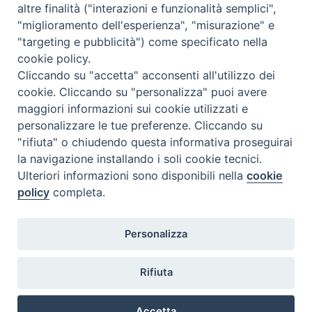
altre finalità ("interazioni e funzionalità semplici",
"miglioramento dell'esperienza", "misurazione" e
"targeting e pubblicità") come specificato nella
copie cartacee lo studente consegna la dichiarazione (il cui
cookie policy.
modulo è scaricabile dal sito dell’istituto) che il suo elaborato non
Cliccando su "accetta" acconsenti all'utilizzo dei
è frutto di plagio. La metodologia di ricerca per l’elaborazione
cookie. Cliccando su "personalizza" puoi avere
della dissertazione finale deve essere informata – secondo le
modalità suggerite dal relatore – al metodo interdisciplinare e
maggiori informazioni sui cookie utilizzati e
coinvolgere in particolare le discipline proprie dell’indirizzo. La
personalizzare le tue preferenze. Cliccando su
difesa della dissertazione finale di Licenza avverrà dinanzi a una
"rifiuta" o chiudendo questa informativa proseguirai
commissione composta dal Preside della Facoltà (o da un suo
la navigazione installando i soli cookie tecnici.
delegato), dal Direttore dell’ISSRT e da due docenti dell’Istituto.
Ulteriori informazioni sono disponibili nella
cookie
(cf. Regolamento art. 24)
policy
completa.
Personalizza
Istituto Superiore di Scienze Religiose della Toscana "S.Caterina
Rifiuta
da Siena"
Sede ​Piazza Tasso, 1/a - 50124 Firenze
Accetta