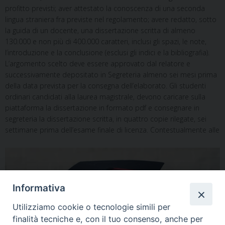
profitto previsti; aver attestato la conoscenza di una seconda
lingua straniera fra previste nel regolamento; avere redatto, sotto
la guida di un docente, una dissertazione scritta di almeno
130.000 e non più di 400.000 caratteri, inclusi gli spazi, le note,
l’introduzione e la conclusione (esclusi gli indici e la bibliografia).
L’argomento scelto deve essere approvato dal relatore e
successivamente depositato in Segreteria almeno sei mesi prima
della data prevista per la consegna dell’elaborato. Gli studenti
ordinari candidati alla laurea magistrale, devono caricare sulla
piattaforma la dissertazione in formato pdf e consegnare in
segreteria la dissertazione scritta, in quattro copie rilegate, sei
settimane prima dell’esame finale di licenza.
Contestualmente alle
Informativa
Utilizziamo cookie o tecnologie simili per
finalità tecniche e, con il tuo consenso, anche per