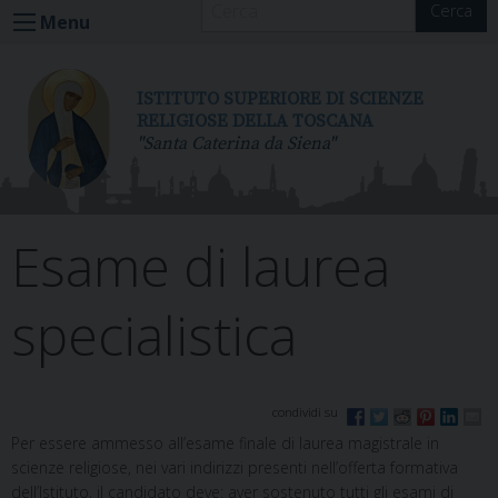
Cerca
S
Menu
k
i
p
ISTITUTO SUPERIORE DI SCIENZE
t
RELIGIOSE DELLA TOSCANA
"Santa Caterina da Siena"
o
c
o
n
Esame di laurea
t
e
n
specialistica
t
Per essere ammesso all’esame finale di laurea magistrale in
scienze religiose, nei vari indirizzi presenti nell’offerta formativa
dell’Istituto, il candidato deve: aver sostenuto tutti gli esami di