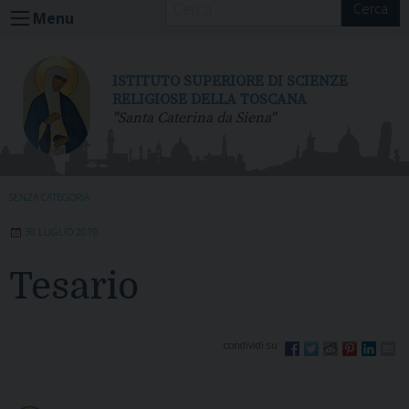
Cerca
S
Menu
k
i
p
ISTITUTO SUPERIORE DI SCIENZE
t
RELIGIOSE DELLA TOSCANA
"Santa Caterina da Siena"
o
c
o
n
SENZA CATEGORIA
t
e
30 LUGLIO 2019
n
t
Tesario