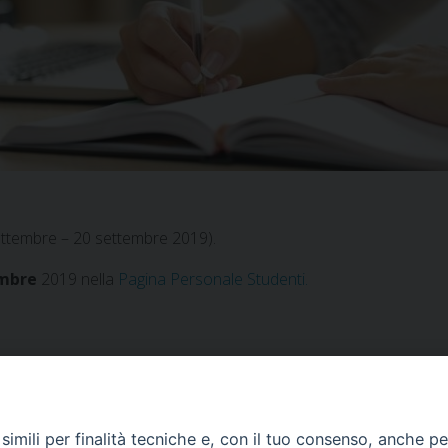
ettembre – 20 settembre 2019).
embre
2019 nella
Pagina Personale Studenti.
imili per finalità tecniche e, con il tuo consenso, anche per 