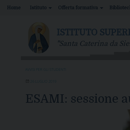
S
Home
Istituto
Offerta formativa
Bibliote
k
i
p
ISTITUTO SUPER
t
o
"Santa Caterina da Sie
c
o
n
t
AVVISI PER GLI STUDENTI
e
n
26 LUGLIO 2019
t
ESAMI: sessione a