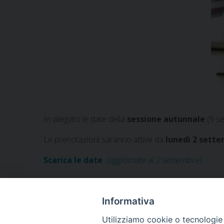
In allegato le date della
sessione autunnale
(9 s
Le prenotazioni saranno attive da
lunedì 2 sett
Scarica le date
(aggiornate al 2 settembre)
Informativa
Utilizziamo cookie o tecnologie s