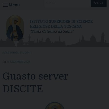
Cerca
S
Menu
k
i
p
ISTITUTO SUPERIORE DI SCIENZE
t
RELIGIOSE DELLA TOSCANA
"Santa Caterina da Siena"
o
c
o
n
AVVISI PER GLI STUDENTI
t
e
16 NOVEMBRE 2020
n
t
Guasto server
DISCITE