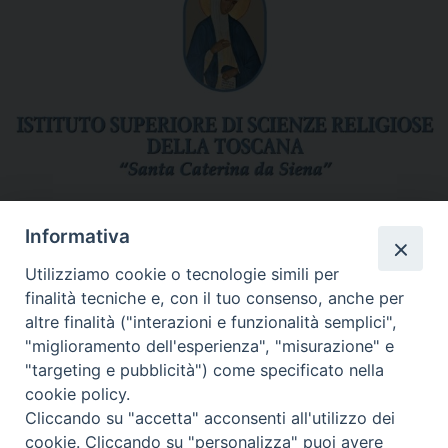
Informativa
Si avvisano studenti e docenti che a causa di problemi tecnici
Utilizziamo cookie o tecnologie simili per
della piattaforma i servizi Di.sci.Te momentaneamente non sono
finalità tecniche e, con il tuo consenso, anche per
in funzione.
altre finalità ("interazioni e funzionalità semplici",
I tecnici sono al lavoro per risolvere al più presto la criticità.
"miglioramento dell'esperienza", "misurazione" e
"targeting e pubblicità") come specificato nella
Ci scusiamo per il disagio.
cookie policy.
Cliccando su "accetta" acconsenti all'utilizzo dei
cookie. Cliccando su "personalizza" puoi avere