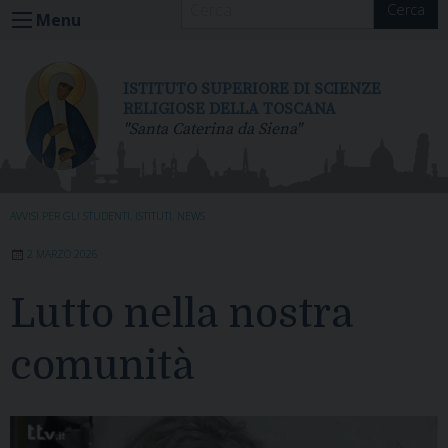
Cerca
S
Menu
k
i
p
ISTITUTO SUPERIORE DI SCIENZE
t
RELIGIOSE DELLA TOSCANA
"Santa Caterina da Siena"
o
c
o
n
AVVISI PER GLI STUDENTI
,
ISTITUTI
,
NEWS
t
e
2 MARZO 2026
n
t
Lutto nella nostra
comunità