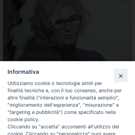
Informativa
La comunità dell’Istituto Superiore di Scienze Religiose della
Utilizziamo cookie o tecnologie simili per
Toscana si stringe attorno alla famiglia della professoressa Paola
finalità tecniche e, con il tuo consenso, anche per
Refice scomparsa improvvisamente giovedì 26 febbraio. La
altre finalità ("interazioni e funzionalità semplici",
professoressa è stata per lunghi anni docente di storia dell’arte
"miglioramento dell'esperienza", "misurazione" e
presso l’ISSR Beato Gregorio X di Arezzo e successivamente nel
"targeting e pubblicità") come specificato nella
nostro istituto.
cookie policy.
Cliccando su "accetta" acconsenti all'utilizzo dei
cookie. Cliccando su "personalizza" puoi avere