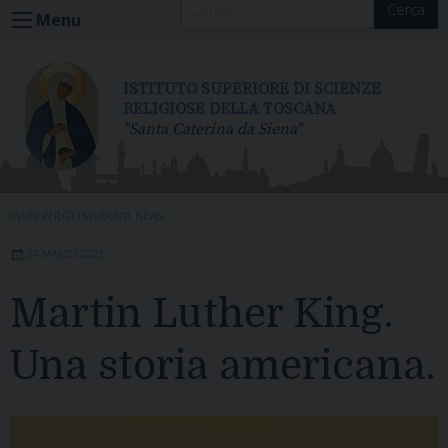
Cerca
S
Menu
k
i
p
ISTITUTO SUPERIORE DI SCIENZE
t
RELIGIOSE DELLA TOSCANA
"Santa Caterina da Siena"
o
c
o
n
AVVISI PER GLI STUDENTI
,
NEWS
t
e
24 MARZO 2023
n
t
Martin Luther King.
Una storia americana.