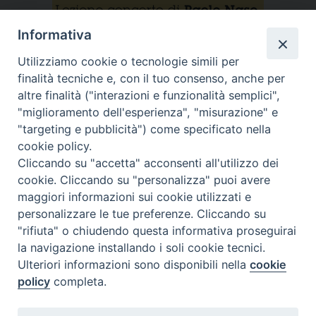
Informativa
Utilizziamo cookie o tecnologie simili per
finalità tecniche e, con il tuo consenso, anche per
altre finalità ("interazioni e funzionalità semplici",
"miglioramento dell'esperienza", "misurazione" e
"targeting e pubblicità") come specificato nella
cookie policy.
Scarica la locandina
Cliccando su "accetta" acconsenti all'utilizzo dei
cookie. Cliccando su "personalizza" puoi avere
maggiori informazioni sui cookie utilizzati e
personalizzare le tue preferenze. Cliccando su
"rifiuta" o chiudendo questa informativa proseguirai
«
22 febbraio Mercoledì delle
Appello esami Sessione
la navigazione installando i soli cookie tecnici.
Ceneri – Sospensione lezioni
Intermedia
»
Ulteriori informazioni sono disponibili nella
cookie
policy
completa.