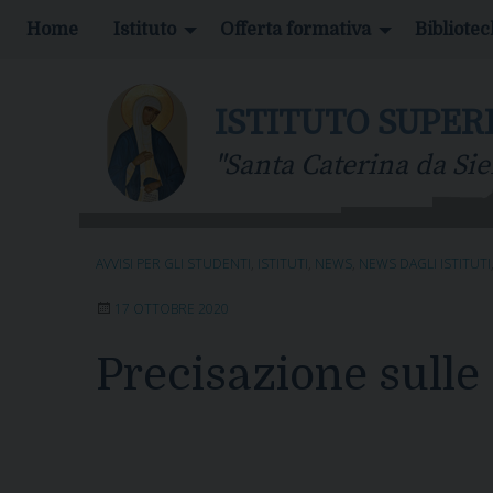
S
Home
Istituto
Offerta formativa
Bibliote
k
i
p
ISTITUTO SUPER
t
o
"Santa Caterina da Sie
c
o
n
t
AVVISI PER GLI STUDENTI
,
ISTITUTI
,
NEWS
,
NEWS DAGLI ISTITUTI
e
n
17 OTTOBRE 2020
t
Precisazione sulle