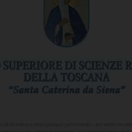
mi (di dicembre e dopo pasqua) pur essendo – per venire incontro
ano (per ovvie ragioni di calendario accademico) il loro carattere